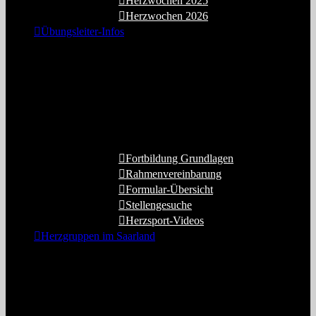
Herzwochen 2025
Herzwochen 2026
Übungsleiter-Infos
Hier finden Sie die für Übungsleiter
wichtigen Infos mit
Fortbildungsangeboten
,
Lizenzhinweisen, Formularlisten u.v.m.
Auch die
Rahmenvereinbarung
Herzsport der BAR ist hier aufzurufen.
Fortbildung Grundlagen
Rahmenvereinbarung
Formular-Übersicht
Stellengesuche
Herzsport-Videos
Herzgruppen im Saarland
Diser Menüpunkt enthält die
Gruppenleiter- und Übungsleitertabellen,
Tabellen der Standorte und eine
Kartendarstellung.
Sie sind immer auf
dem neuesten Stand
.