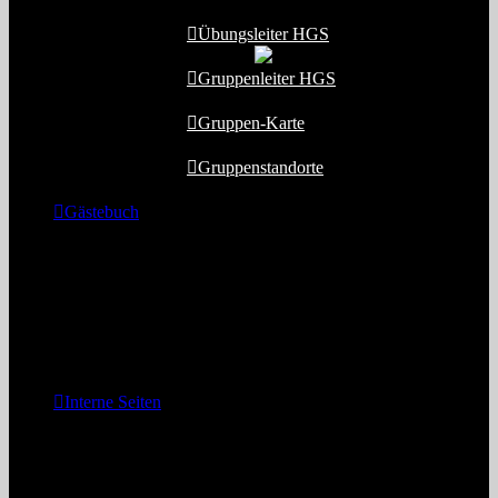
Übungsleiter HGS
Gruppenleiter HGS
Gruppen-Karte
Gruppenstandorte
Gästebuch
MAILTO
Dieser Link ruft Ihr Mailprogramm auf
und sendet die Mail an den
Webmaster/Admin.
Interne Seiten
Diese internen Seiten sind
passwortgeschützt
. Das Passwort kann