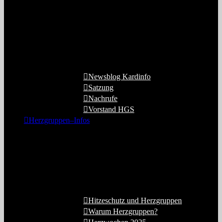
Hier sind allgemeine Informationen zu
HGS zusammengefasst. Sie enthalten
Satzung, Vorstandsinfos,
Datenschutzhinweise, Verlinkung zur
offiziellen HGS-Website und das
Impressum.
Newsblog Kardinfo
Satzung
Nachrufe
Vorstand HGS
Herzgruppen–Infos
Dieser Menüpunkt enthält Informationen
zu Herzgruppen (“Warum Herzguppen?”),
sowie Infos zu den Herzwochen für
Patienten. 2026 ist in Vorbereitung und
derzeit noch nicht verfügbar.
Hitzeschutz und Herzgruppen
Warum Herzgruppen?