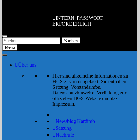
nur telefonisch übermittelt werden und ist
nur für
Vorstandsmitglieder
gültig.
INTERN: PASSWORT
ERFORDERLICH
Suchen
nach:
Menü
Über uns
Hier sind allgemeine Informationen zu
HGS zusammengefasst. Sie enthalten
Satzung, Vorstandsinfos,
Datenschutzhinweise, Verlinkung zur
offiziellen HGS-Website und das
Impressum.
Newsblog Kardinfo
Satzung
Nachrufe