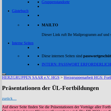
Gruppenstandorte
Gästebuch
MAILTO
Dieser Link ruft Ihr Mailprogramm auf und
Interne Seiten
Diese internen Seiten sind
passwortgeschüt
INTERN: PASSWORT ERFORDERLIC
HERZGRUPPEN SAAR e.V. HGS
>
Herzgruppenarbeit HGS: Fort
Präsentationen der ÜL-Fortbildungen
zurück…
Auf dieser Seite finden Sie die Präsentationen der Vorträge aller Fo