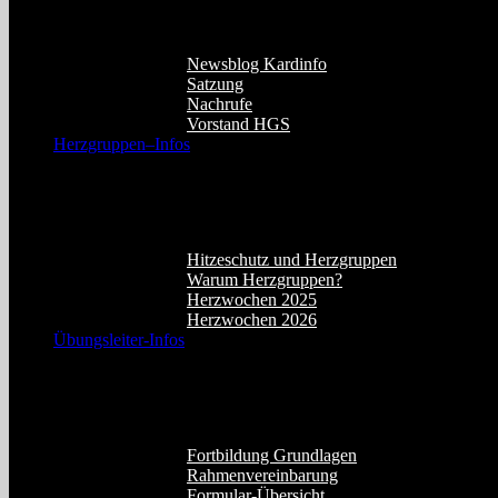
Impressum.
Newsblog Kardinfo
Satzung
Nachrufe
Vorstand HGS
Herzgruppen–Infos
Dieser Menüpunkt enthält Informationen zu 
verfügbar.
Hitzeschutz und Herzgruppen
Warum Herzgruppen?
Herzwochen 2025
Herzwochen 2026
Übungsleiter-Infos
Hier finden Sie die für Übungsleiter wichtig
aufzurufen.
Fortbildung Grundlagen
Rahmenvereinbarung
Formular-Übersicht