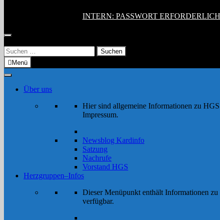
INTERN: PASSWORT ERFORDERLIC
Suchen
nach:
Menü
Über uns
Hier sind allgemeine Informationen zu HGS 
Impressum.
Newsblog Kardinfo
Satzung
Nachrufe
Vorstand HGS
Herzgruppen–Infos
Dieser Menüpunkt enthält Informationen zu 
verfügbar.