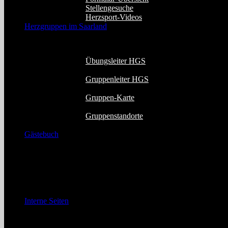
Stellengesuche
Herzsport-Videos
Herzgruppen im Saarland
Diser Menüpunkt enthält die Gruppenleiter- 
Übungsleiter HGS
Gruppenleiter HGS
Gruppen-Karte
Gruppenstandorte
Gästebuch
MAILTO
Dieser Link ruft Ihr Mailprogramm auf und
Interne Seiten
Diese internen Seiten sind
passwortgeschüt