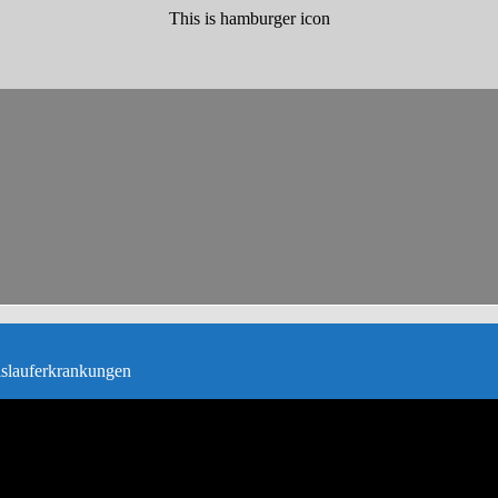
This is hamburger icon
islauferkrankungen
zusammengefasst. Sie enthalten Satzung, Vorstandsinfos, Datenschutz