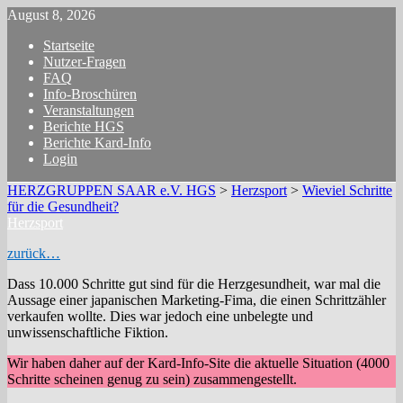
Zum
August 8, 2026
Inhalt
Startseite
springen
Nutzer-Fragen
FAQ
Info-Broschüren
Veranstaltungen
Berichte HGS
Berichte Kard-Info
Login
HERZGRUPPEN SAAR e.V. HGS
>
Herzsport
>
Wieviel Schritte
für die Gesundheit?
Herzsport
zurück…
Dass 10.000 Schritte gut sind für die Herzgesundheit, war mal die
Aussage einer japanischen Marketing-Fima, die einen Schrittzähler
verkaufen wollte. Dies war jedoch eine unbelegte und
unwissenschaftliche Fiktion.
Wir haben daher auf der Kard-Info-Site die aktuelle Situation (4000
Schritte scheinen genug zu sein) zusammengestellt.