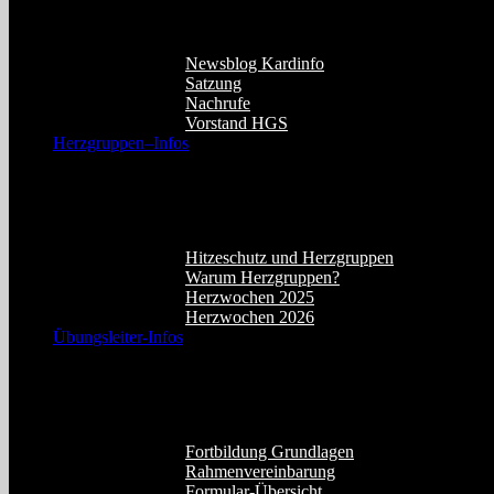
Impressum.
Newsblog Kardinfo
Satzung
Nachrufe
Vorstand HGS
Herzgruppen–Infos
Dieser Menüpunkt enthält Informationen zu 
verfügbar.
Hitzeschutz und Herzgruppen
Warum Herzgruppen?
Herzwochen 2025
Herzwochen 2026
Übungsleiter-Infos
Hier finden Sie die für Übungsleiter wichtig
aufzurufen.
Fortbildung Grundlagen
Rahmenvereinbarung
Formular-Übersicht