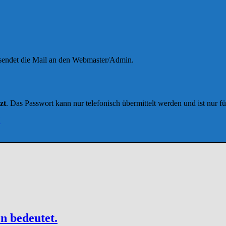
 sendet die Mail an den Webmaster/Admin.
zt
. Das Passwort kann nur telefonisch übermittelt werden und ist nur f
H
n bedeutet.