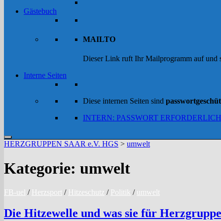
Gästebuch
MAILTO
Dieser Link ruft Ihr Mailprogramm auf und
Interne Seiten
Diese internen Seiten sind
passwortgeschüt
INTERN: PASSWORT ERFORDERLIC
HERZGRUPPEN SAAR e.V. HGS
>
umwelt
Kategorie:
umwelt
FB-uel
/
Herzsport
/
Hitzeschutz
/
Politik
/
umwelt
Die Hitzewelle und was sie für Herzgruppe