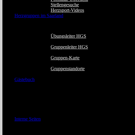
Stellengesuche
Herzsport-Videos
Herzgruppen im Saarland
Diser Menüpunkt enthält die Gruppenleiter- 
Übungsleiter HGS
Gruppenleiter HGS
Gruppen-Karte
Gruppenstandorte
Gästebuch
MAILTO
Dieser Link ruft Ihr Mailprogramm auf und
Interne Seiten
Diese internen Seiten sind
passwortgeschüt