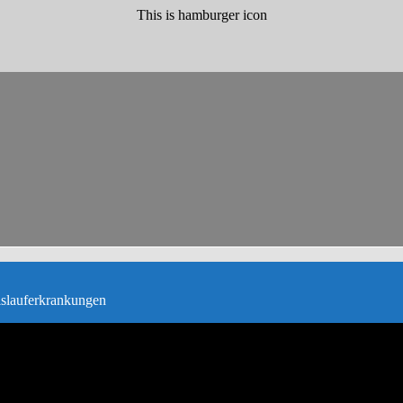
This is hamburger icon
islauferkrankungen
zusammengefasst. Sie enthalten Satzung, Vorstandsinfos, Datenschutz