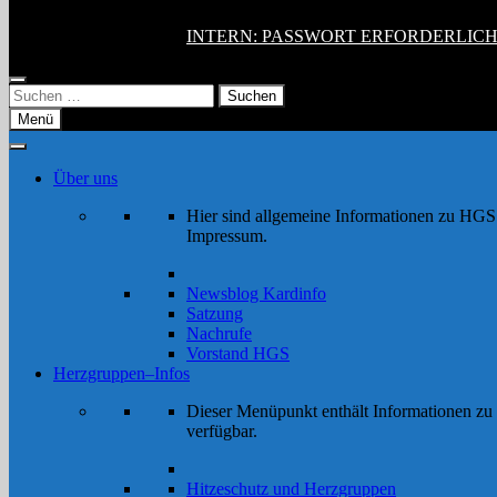
INTERN: PASSWORT ERFORDERLIC
Suchen
nach:
Menü
Über uns
Hier sind allgemeine Informationen zu HGS 
Impressum.
Newsblog Kardinfo
Satzung
Nachrufe
Vorstand HGS
Herzgruppen–Infos
Dieser Menüpunkt enthält Informationen zu 
verfügbar.
Hitzeschutz und Herzgruppen